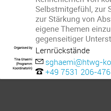
Selbstmitgefühl, zur
zur Stärkung von Abst
eigene Themen einzu
gegenseitiger Unters
Lernrückstände
Organised by
sghaemi@htwg-ko
Tina Ghaemi
(Programm
Koordinatorin)
+49 7531 206-476