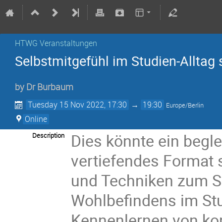
HTWG Veranstaltungen
Selbstmitgefühl im Studien-Alltag 
by
Dr
Burbaum
Tuesday 15 Nov 2022, 17:30
→
19:30
Europe/Berlin
Online
Dies könnte ein begle
Description
vertiefendes Format s
und Techniken zum Se
Wohlbefindens im Stu
Kennenlernen von k